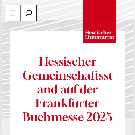
Zum
S
Inhalt
u
springen
c
h
e
n
Hessischer
Gemeinschaftsst
and auf der
Frankfurter
Buchmesse 2025