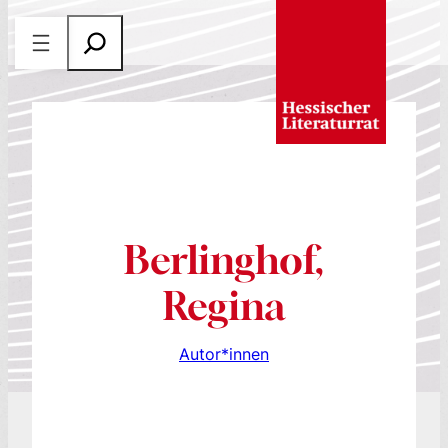
Zum
S
Inhalt
u
springen
c
h
e
n
Berlinghof,
Regina
Autor*innen