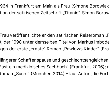
64 in Frankfurt am Main als Frau (Simone Borowiak
ion der satirischen Zeitschrift „Titanic“. Simon Borow
rau veröffentlichte er den satirischen Reiseroman „F
2), der 1998 unter demselben Titel von Markus Imbod
ngen der erste „ernste“ Roman „Pawlows Kinder“ (Fra
längerer Schaffenspause und geschlechtsangleich
 Fast ein medizinisches Sachbuch“ (Frankfurt 2006);
oman „Sucht“ (München 2014) – laut Autor „die For