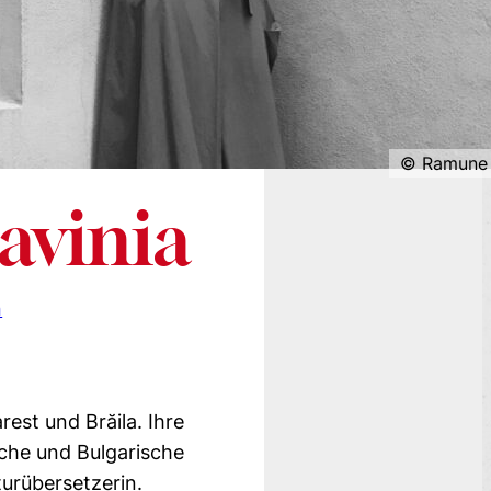
Ramune 
Lavinia
n
rest und Brăila. Ihre
sche und Bulgarische
aturübersetzerin.