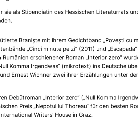
ar sie als Stipendiatin des Hessischen Literaturrats u
aden.
tierte Branişte mit ihrem Gedichtband „Povești cu mi
tenbände „Cinci minute pe zi“ (2011) und „Escapada“
in Rumänien erschienener Roman „Interior zero“ wur
„Null Komma Irgendwas“ (mikrotext) ins Deutsche übe
 und Ernest Wichner zwei ihrer Erzählungen unter de
.
ren Debütroman „Interior zero“ („Null Komma Irgendwa
ischen Preis „Nepotul lui Thoreau“ für den besten R
International Writers’ House in Graz.