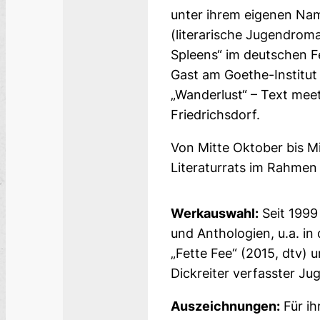
unter ihrem eigenen Na
(literarische Jugendroman
Spleens“ im deutschen Fe
Gast am Goethe-Institut 
„Wanderlust“ – Text mee
Friedrichsdorf.
Von Mitte Oktober bis M
Literaturrats im Rahmen 
Werkauswahl:
Seit 1999 
und Anthologien, u.a. in
„Fette Fee“ (2015, dtv)
Dickreiter verfasster Ju
Auszeichnungen:
Für ih