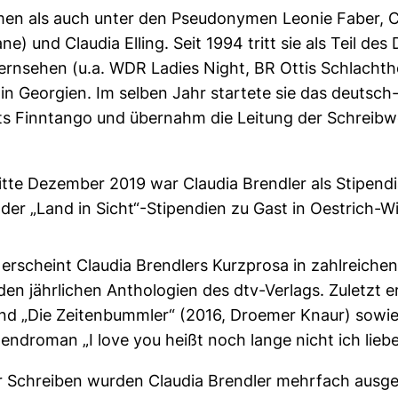
men als auch unter den Pseudonymen Leonie Faber, 
e) und Claudia Elling. Seit 1994 tritt sie als Teil de
rnsehen (u.a. WDR Ladies Night, BR Ottis Schlachtho
in Georgien. Im selben Jahr startete sie das deutsch-
ts Finntango und übernahm die Leitung der Schreibwe
itte Dezember 2019 war Claudia Brendler als Stipend
der „Land in Sicht“-Stipendien zu Gast in Oestrich-Wi
erscheint Claudia Brendlers Kurzprosa in zahlreichen 
 den jährlichen Anthologien des dtv-Verlags. Zuletzt
 und „Die Zeitenbummler“ (2016, Droemer Knaur) sowi
gendroman „I love you heißt noch lange nicht ich liebe
r Schreiben wurden Claudia Brendler mehrfach ausge