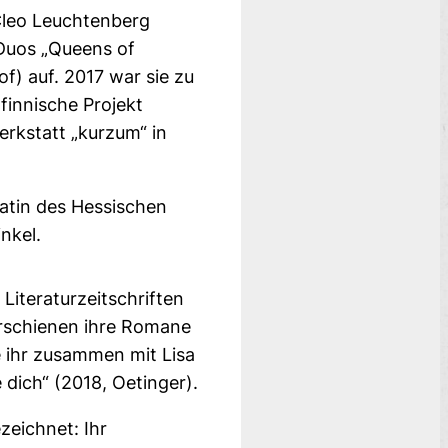
Cleo Leuchtenberg
s Duos „Queens of
f) auf. 2017 war sie zu
finnische Projekt
rkstatt „kurzum“ in
iatin des Hessischen
nkel.
Literaturzeitschriften
 erschienen ihre Romane
e ihr zusammen mit Lisa
 dich“ (2018, Oetinger).
zeichnet: Ihr