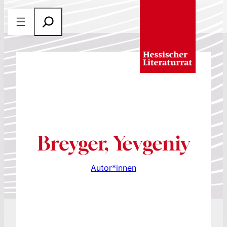
Zum
S
Inhalt
u
springen
c
h
e
n
Breyger, Yevgeniy
Autor*innen