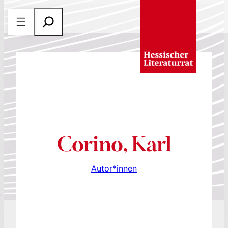
Zum
S
Inhalt
u
springen
c
h
e
n
Corino, Karl
Autor*innen