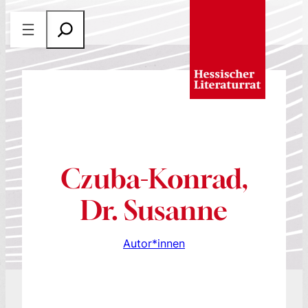
Zum
S
Inhalt
u
springen
c
h
e
n
Czuba-Konrad,
Dr. Susanne
Autor*innen