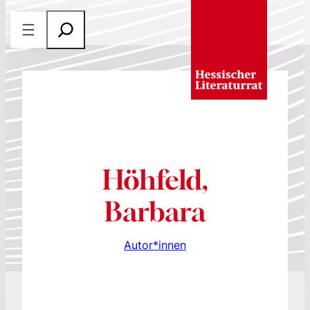
Zum
S
Inhalt
u
springen
c
h
e
n
Höhfeld,
Barbara
Autor*innen