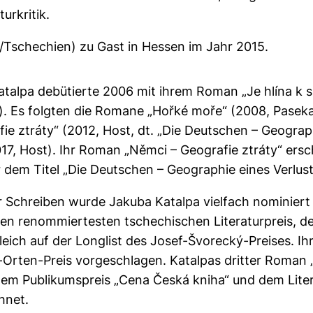
urkritik.
/Tschechien) zu Gast in Hessen im Jahr 2015.
talpa debütierte 2006 mit ihrem Roman „Je hlína k s
. Es folgten die Romane „Hořké moře“ (2008, Paseka,
ie ztráty“ (2012, Host, dt. „Die Deutschen – Geograp
17, Host). Ihr Roman „Němci – Geografie ztráty“ ers
 dem Titel „Die Deutschen – Geographie eines Verlust
r Schreiben wurde Jakuba Katalpa vielfach nominiert
n renommiertesten tschechischen Literaturpreis, de
leich auf der Longlist des Josef-Švorecký-Preises. I
í-Orten-Preis vorgeschlagen. Katalpas dritter Roman
dem Publikumspreis „Cena Česká kniha“ und dem Liter
hnet.