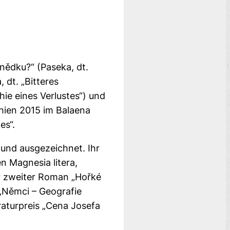
nědku?“ (Paseka, dt.
 dt. „Bitteres
hie eines Verlustes“) und
chien 2015 im Balaena
es“.
 und ausgezeichnet. Ihr
n Magnesia litera,
hr zweiter Roman „Hořké
 „Němci – Geografie
aturpreis „Cena Josefa