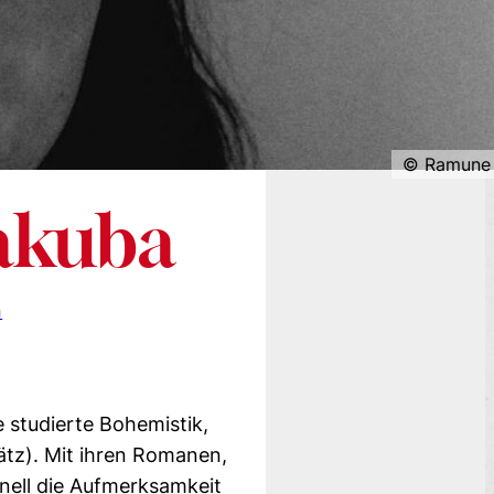
Ramune 
Jakuba
n
 studierte Bohemistik,
tz). Mit ihren Romanen,
hnell die Aufmerksamkeit