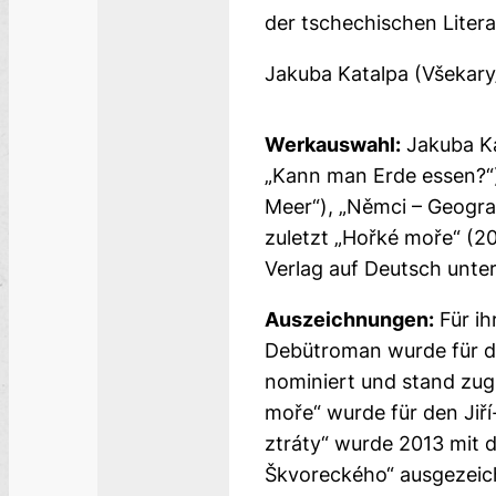
der tschechischen Literat
Jakuba Katalpa (Všekary
Werkauswahl:
Jakuba Ka
„Kann man Erde essen?“)
Meer“), „Němci – Geograf
zuletzt „Hořké moře“ (20
Verlag auf Deutsch unter
Auszeichnungen:
Für ih
Debütroman wurde für de
nominiert und stand zug
moře“ wurde für den Jiř
ztráty“ wurde 2013 mit 
Škvoreckého“ ausgezeic