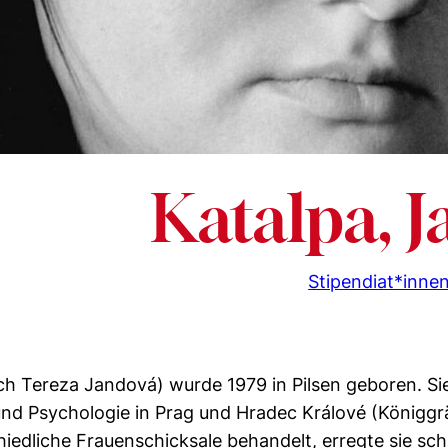
Katalpa, 
Stipendiat*inne
ch Tereza Jandová) wurde 1979 in Pilsen geboren. Sie
d Psychologie in Prag und Hradec Králové (Königgrä
chiedliche Frauenschicksale behandelt, erregte sie sc