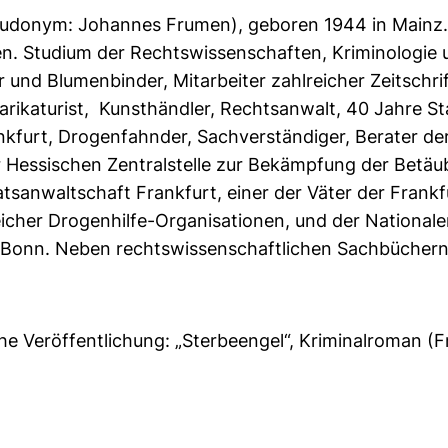
udonym: Johannes Frumen), geboren 1944 in Mainz. E
. Studium der Rechtswissenschaften, Kriminologie 
und Blumenbinder, Mitarbeiter zahlreicher Zeitschri
arikaturist, Kunsthändler, Rechtsanwalt, 40 Jahre S
nkfurt, Drogenfahnder, Sachverständiger, Berater de
r Hessischen Zentralstelle zur Bekämpfung der Betäub
atsanwaltschaft Frankfurt, einer der Väter der Fran
eicher Drogenhilfe-Organisationen, und der National
 Bonn. Neben rechtswissenschaftlichen Sachbüchern 
he Veröffentlichung: „Sterbeengel“, Kriminalroman (F