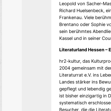
Leopold von Sacher-Maso
Richard Huelsenbeck, e
Frankenau. Viele berühmt
Brentano oder Sophie vo
sein be­rühm­tes Abendl
Kassel und in seiner Cou
Literaturland Hessen – 
hr2-kultur, das Kulturp
2004 gemeinsam mit dem
Literaturrat e.V. ins Leb
Landes stärker ins Bewus
gepflegt und lebendig geh
ist bisher einzigartig i
systematisch erschlosse
Besucher, die die Liter