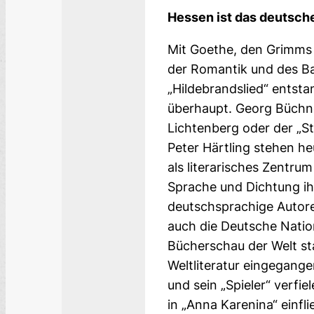
Hessen ist das deutsche
Mit Goethe, den Grimms 
der Romantik und des Ba
„Hildebrandslied“ entsta
überhaupt. Georg Büchn
Lichtenberg oder der „S
Peter Härtling stehen h
als literarisches Zentr
Spra­che und Dichtung ih
deutschsprachige Autore
auch die Deutsche Nation
Bücherschau der Welt sta
Weltliteratur eingegange
und sein „Spieler“ verfi
in „Anna Karenina“ einf