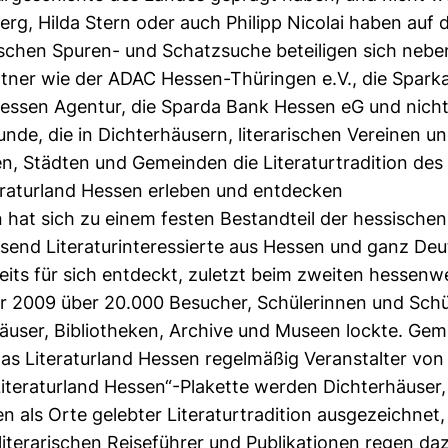
rg, Hilda Stern oder auch Philipp Nicolai haben auf 
ischen Spuren- und Schatzsuche beteiligen sich neben
ner wie der ADAC Hessen-Thüringen e.V., die Spar­ka
essen Agentur, die Sparda Bank Hessen eG und nicht z
unde, die in Dichterhäusern, literarischen Vereinen un
en, Städten und Gemeinden die Literaturtradition de
teraturland Hessen erleben und entdecken
 hat sich zu einem festen Bestandteil der hessischen
usend Literatur­interes­sier­te aus Hessen und ganz De
eits für sich entdeckt, zuletzt beim zweiten hessenwe
hr 2009 über 20.000 Besucher, Schü­lerin­nen und Schül
äuser, Bibliotheken, Archive und Museen lockte. Ge
 das Literaturland Hessen regelmäßig Veranstalter vo
Literaturland Hes­sen“-Plakette werden Dichterhäuser
ten als Orte gelebter Lite­ra­turtradition ausgezeichne
terarischen Reiseführer und Pu­bli­kationen regen dazu