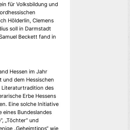
in für Volksbildung und
nordhessischen
ich Hölderlin, Clemens
ius soll in Darmstadt
 Samuel Beckett fand in
land Hessen im Jahr
st und dem Hessischen
 Literaturtradition des
terarische Erbe Hessens
n. Eine solche Initiative
rbe eines Bundeslandes
“, „Töchter“ und
enige „Geheimtipps“ wie