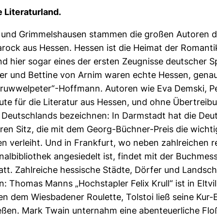
 Literaturland.
und Grimmels­hausen stam­men die großen Autoren de
rock aus Hessen. Hessen ist die Heimat der Romant
nd hier sogar eines der ersten Zeugnisse deutscher S
er und Bettine von Arnim waren echte Hessen, gena
truwwelpeter“-Hoffmann. Autoren wie Eva Demski, P
eute für die Literatur aus Hessen, und ohne Übertre
um Deutschlands bezeichnen: In Darmstadt hat die De
ren Sitz, die mit dem Georg-Büchner-Preis die wicht
n verleiht. Und in Frankfurt, wo ne­ben zahlreichen
albibliothek angesiedelt ist, findet mit der Buchmess
tt. Zahlreiche hessische Städte, Dörfer und Landscha
n: Thomas Manns „Hochstapler Felix Krull“ ist in Eltvi
elen dem Wiesbadener Roulette, Tolstoi ließ seine Kur
ließen. Mark Twain unternahm eine abenteuerliche Fl