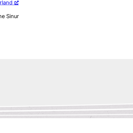
urland
ne Sinur