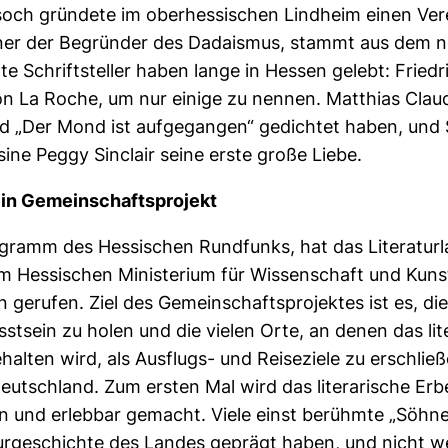
ch gründete im oberhessischen Lindheim einen Vere
iner der Begründer des Dadaismus, stammt aus dem 
e Schriftsteller haben lange in Hessen gelebt: Friedr
n La Roche, um nur einige zu nennen. Matthias Claud
ied „Der Mond ist aufgegangen“ gedichtet haben, und
sine Peggy Sinclair seine erste große Liebe.
Ein Gemeinschaftsprojekt
rogramm des Hessischen Rundfunks, hat das Literatur­
 Hessischen Ministerium für Wissenschaft und Kun
en gerufen. Ziel des Gemeinschaftsprojektes ist es, die
stsein zu holen und die vielen Orte, an denen das li
alten wird, als Ausflugs- und Reiseziele zu erschließe
n Deutschland. Zum ersten Mal wird das literarische E
n und erlebbar gemacht. Viele einst berühmte „Söhne
aturgeschichte des Landes geprägt haben, und nicht w