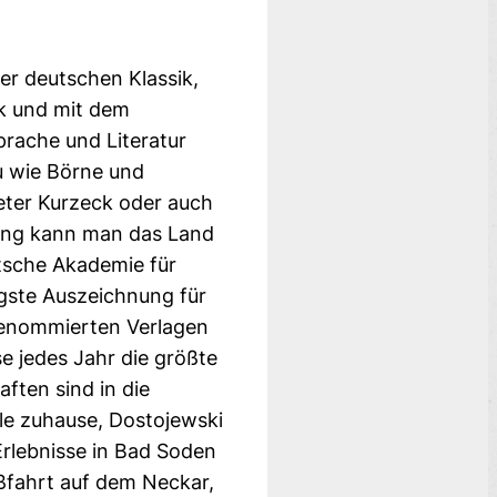
r deutschen Klassik,
ik und mit dem
prache und Literatur
u wie Börne und
eter Kurzeck oder auch
ibung kann man das Land
utsche Akademie für
igste Auszeichnung für
 renommierten Verlagen
e jedes Jahr die größte
ften sind in die
lle zuhause, Dostojewski
-Erlebnisse in Bad Soden
oßfahrt auf dem Neckar,