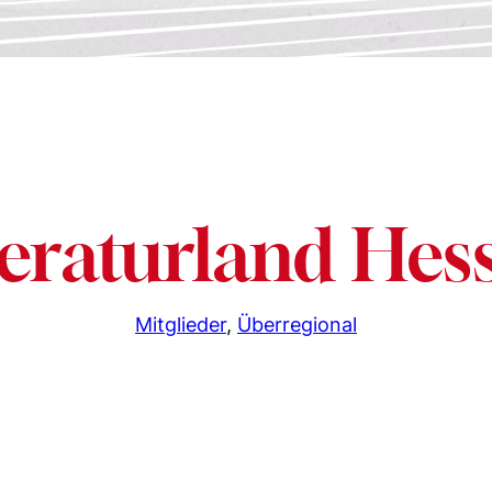
teraturland Hes
Mitglieder
, 
Überregional