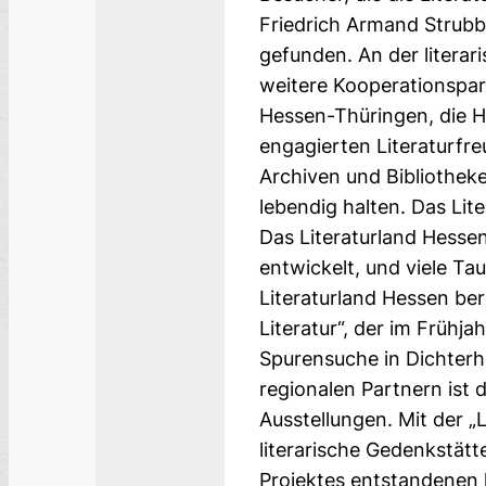
Friedrich Armand Strubbe
gefunden. An der literar
weitere Kooperationspart
Hessen-Thüringen, die H
engagierten Literaturfre
Archiven und Bibliothek
lebendig halten. Das Li
Das Literaturland Hessen
entwickelt, und viele Ta
Literaturland Hessen ber
Literatur“, der im Frühja
Spurensuche in Dichterh
regionalen Partnern ist
Ausstellungen. Mit der „
literarische Ge­denk­stät
Projektes entstandenen li