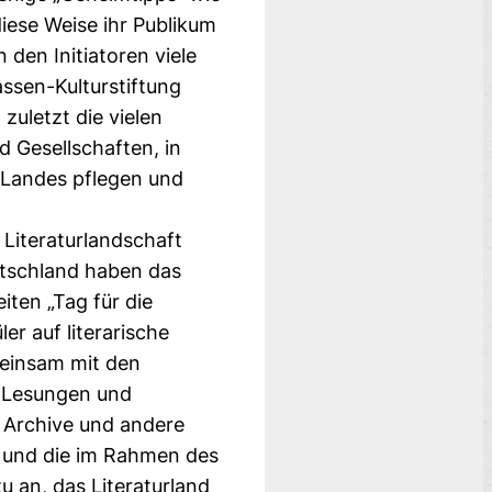
diese Weise ihr Publikum
 den Initiatoren viele
s­sen-Kulturstiftung
uletzt die vielen
d Gesellschaften, in
s Landes pflegen und
 Literaturlandschaft
utsch­land haben das
iten „Tag für die
er auf literarische
meinsam mit den
n Lesungen und
, Archive und andere
t, und die im Rah­men des
 an, das Litera­turland