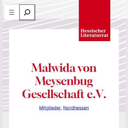
Zum
S
Inhalt
u
springen
c
h
e
n
Malwida von
Meysenbug
Gesellschaft e.V.
Mitglieder
, 
Nordhessen