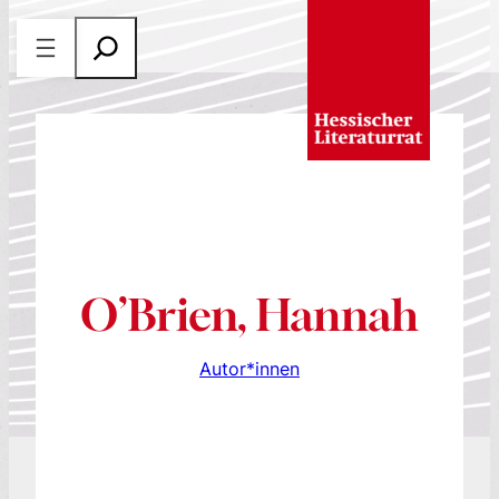
Zum
S
Inhalt
u
springen
c
h
e
n
O’Brien, Hannah
Autor*innen