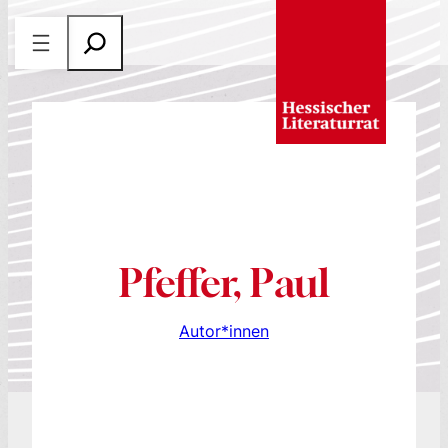
Zum
S
Inhalt
u
springen
c
h
e
n
Pfeffer, Paul
Autor*innen