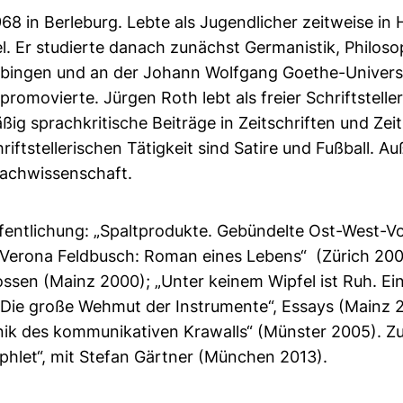
968 in Berleburg. Lebte als Jugendlicher zeitweise i
l. Er studierte danach zunächst Germanistik, Philoso
Tübingen und an der Johann Wolfgang Goethe-Universi
promovierte. Jürgen Roth lebt als freier Schriftstelle
äßig sprachkritische Beiträge in Zeitschriften und Zei
iftstellerischen Tätigkeit sind Satire und Fußball. Au
rachwissenschaft.
fentlichung: „Spaltprodukte. Gebündelte Ost-West-Vor
Verona Feldbusch: Roman eines Lebens“ (Zürich 2000)
lossen (Mainz 2000); „Unter keinem Wipfel ist Ruh. E
Die große Wehmut der Instrumente“, Essays (Mainz 
ik des kommunikativen Krawalls“ (Münster 2005). Zu
hlet“, mit Stefan Gärtner (München 2013).