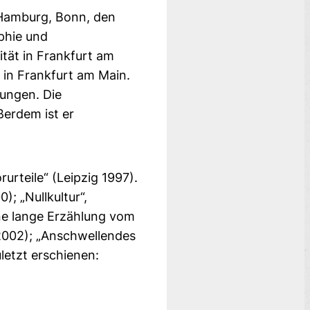
n Hamburg, Bonn, den
phie und
tät in Frankfurt am
r in Frankfurt am Main.
tungen. Die
ßerdem ist er
urteile“ (Leipzig 1997).
; „Nullkultur“,
ine lange Erzählung vom
2002); „Anschwellendes
letzt erschienen: