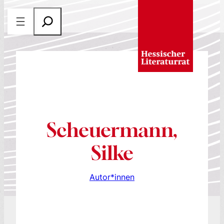
Zum
S
Inhalt
u
springen
c
h
e
n
Scheuermann,
Silke
Autor*innen