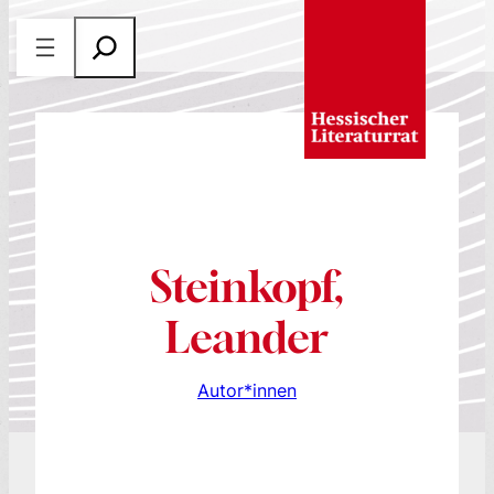
Zum
S
Inhalt
u
springen
c
h
e
n
Steinkopf,
Leander
Autor*innen