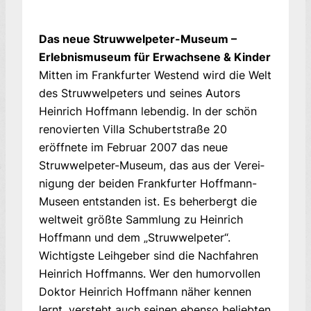
Das neue Struwwelpeter-Museum –
Erleb­nis­museum für Erwachsene & Kinder
Mitten im Frankfurter Westend wird die Welt
des Struwwelpeters und seines Autors
Heinrich Hoff­mann lebendig. In der schön
renovierten Villa Schubertstraße 20
eröffnete im Februar 2007 das neue
Struwwelpeter-Museum, das aus der Ver­ei­
ni­gung der beiden Frankfurter Hoffmann-
Museen entstanden ist. Es beherbergt die
weltweit größte Sammlung zu Heinrich
Hoffmann und dem „Struw­welpeter“.
Wichtigste Leihgeber sind die Nach­fah­ren
Heinrich Hoffmanns. Wer den humorvollen
Doktor Heinrich Hoffmann nä­her kennen
lernt, versteht auch seinen ebenso be­liebten