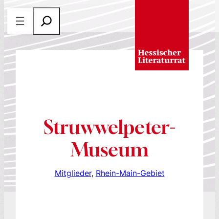
Zum
S
Inhalt
u
springen
c
h
e
n
Struwwelpeter-
Museum
Mitglieder
, 
Rhein-Main-Gebiet