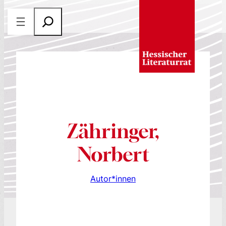
Zum
S
Inhalt
u
springen
c
h
e
n
Zähringer,
Norbert
Autor*innen